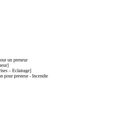
pour un preneur
neur]
ises – Eclairage]
on pour preneur - Incendie