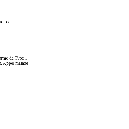
udios
larme de Type 1
ès, Appel malade